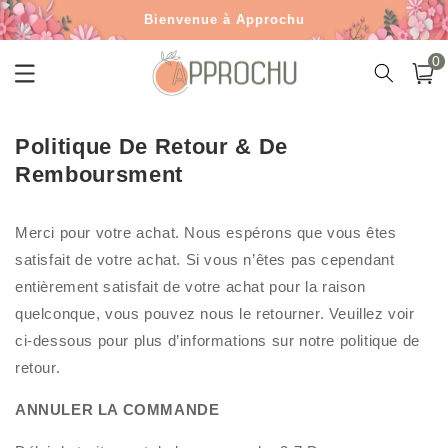
et
Bienvenue à Approchu
passer
au
contenu
0 arti
Livraison gratuite à partir de €50
0
Panier
Politique De Retour & De
Remboursment
Merci pour votre achat. Nous espérons que vous êtes
satisfait de votre achat. Si vous n’êtes pas cependant
entièrement satisfait de votre achat pour la raison
quelconque, vous pouvez nous le retourner. Veuillez voir
ci-dessous pour plus d’informations sur notre politique de
retour.
ANNULER LA COMMANDE